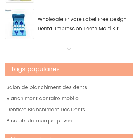
Wholesale Private Label Free Design
Dental Impression Teeth Mold Kit
Kits De LED De Blanchiment Des Dents
De Stylo Gel De Luxe à La Maison De
Tags populaires
Marque Privée
Salon de blanchiment des dents
Kit Maison Teeth Angel Light 2e
Blanchiment dentaire mobile
Génération
Dentiste Blanchiment Des Dents
Produits de marque privée
Kit Professionnel De Liquide Et De
Poudre De Blanchiment Des Dents