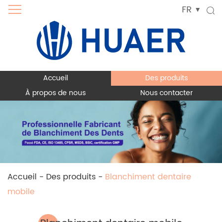
FR
Accueil
Des produits
À propos de nous
Nous contacter
Accueil
-
Des produits
-
Blanchiment dentaire
mobile