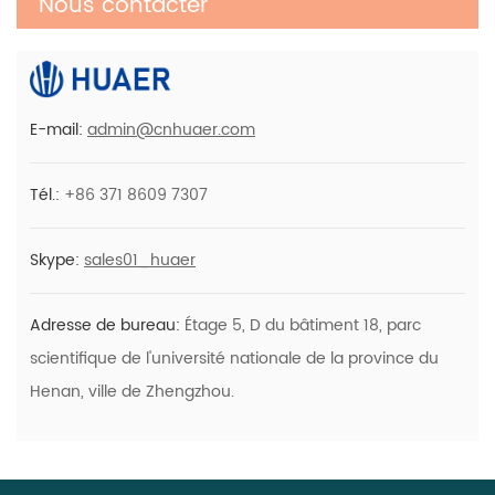
Nous contacter
Pour 5 Patients
Kits De Dosettes De Blanchiment Des
Dents Avec Lumière LED Bleue
E-mail:
admin@cnhuaer.com
Tél.:
+86 371 8609 7307
Skype:
sales01_huaer
Adresse de bureau:
Étage 5, D du bâtiment 18, parc
scientifique de l'université nationale de la province du
Henan, ville de Zhengzhou.