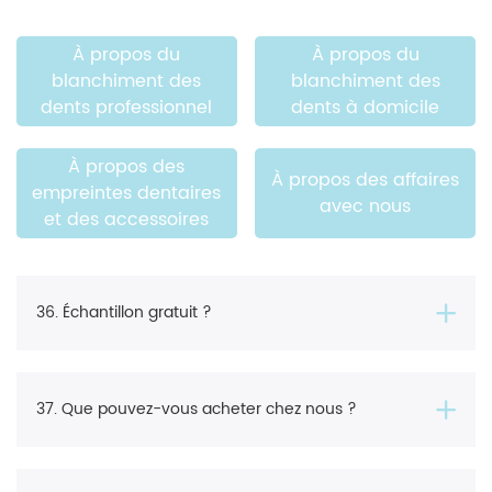
À propos du
À propos du
blanchiment des
blanchiment des
dents professionnel
dents à domicile
À propos des
À propos des affaires
empreintes dentaires
avec nous
et des accessoires
36. Échantillon gratuit ?
37. Que pouvez-vous acheter chez nous ?