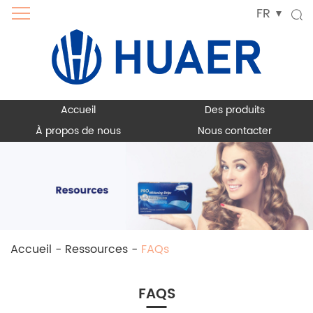
FR
Accueil
Des produits
À propos de nous
Nous contacter
Accueil
-
Ressources
-
FAQs
FAQS