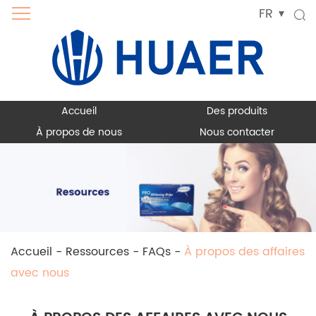
FR
Accueil
Des produits
À propos de nous
Nous contacter
Accueil
-
Ressources
-
FAQs
-
À propos des affaires
avec nous